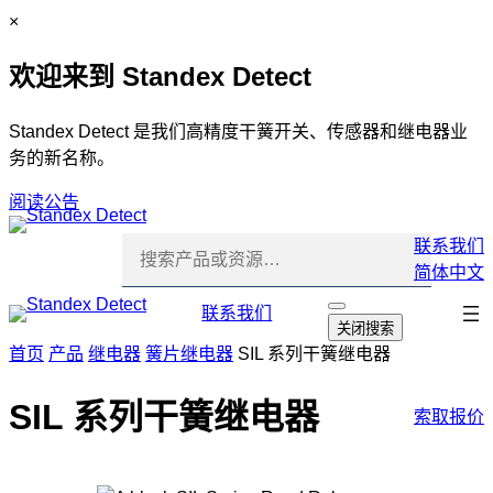
跳
C
×
至
l
欢迎来到 Standex Detect
内
o
容
s
e
Standex Detect 是我们高精度干簧开关、传感器和继电器业
务的新名称。
阅读公告
联系我们
简体中文
跳
联系我们
打
关闭搜索
开
过
首页
产品
继电器
簧片继电器
SIL 系列干簧继电器
搜
导
索
航
SIL 系列干簧继电器
索取报价