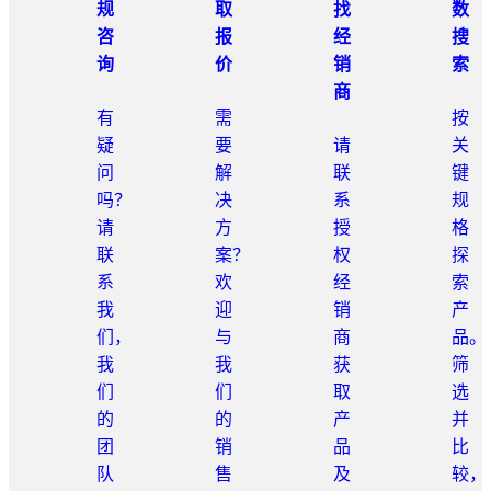
规
取
找
数
咨
报
经
搜
询
价
销
索
商
有
需
按
疑
要
请
关
问
解
联
键
吗？
决
系
规
请
方
授
格
联
案？
权
探
系
欢
经
索
我
迎
销
产
们，
与
商
品。
我
我
获
筛
们
们
取
选
的
的
产
并
团
销
品
比
队
售
及
较，