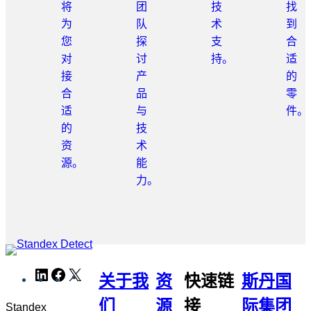
将
团
技
找
为
队
术
到
您
探
支
合
对
讨
持。
适
接
产
的
合
品
零
适
与
件。
的
技
资
术
源。
能
力。
跳
LinkedIn
Facebook
X
WeChat
关于我
资
快速链
斯丹国
转
到
们
源
接
际集团
Standex