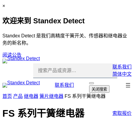
跳
C
×
至
l
欢迎来到 Standex Detect
内
o
容
s
e
Standex Detect 是我们高精度干簧开关、传感器和继电器业
务的新名称。
阅读公告
联系我们
简体中文
跳
联系我们
打
关闭搜索
开
过
首页
产品
继电器
簧片继电器
FS 系列干簧继电器
搜
导
索
航
FS 系列干簧继电器
索取报价