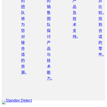
的
的
产
并
团
销
品
比
队
售
及
较，
将
团
技
找
为
队
术
到
您
探
支
合
对
讨
持。
适
接
产
的
合
品
零
适
与
件。
的
技
资
术
源。
能
力。
跳