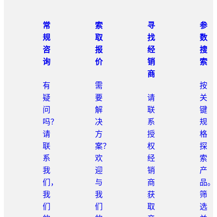
常
索
寻
参
规
取
找
数
咨
报
经
搜
询
价
销
索
商
有
需
按
疑
要
请
关
问
解
联
键
吗？
决
系
规
请
方
授
格
联
案？
权
探
系
欢
经
索
我
迎
销
产
们，
与
商
品。
我
我
获
筛
们
们
取
选