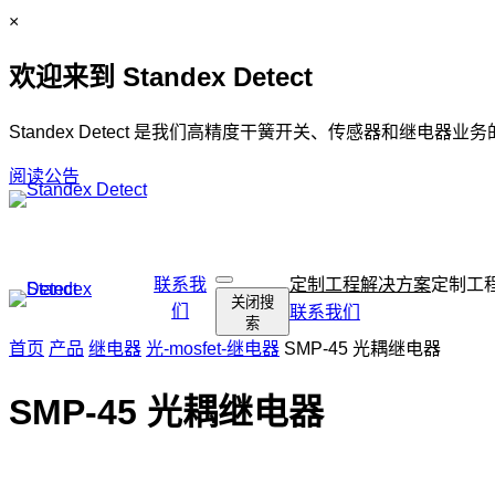
跳
C
×
至
l
欢迎来到 Standex Detect
内
o
容
s
e
Standex Detect 是我们高精度干簧开关、传感器和继电器业
阅读公告
跳
联系我
定制工程解决方案
定制工
打
关闭搜
过
们
开
联系我们
索
搜
导
首页
产品
继电器
光-mosfet-继电器
SMP-45 光耦继电器
索
航
SMP-45 光耦继电器