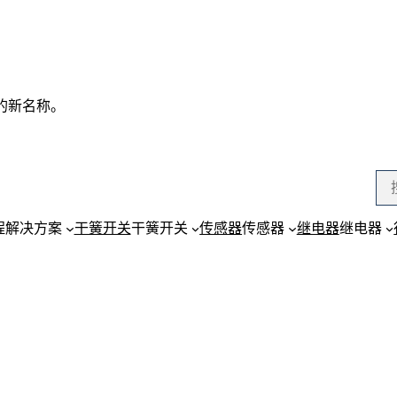
务的新名称。
程解决方案
干簧开关
干簧开关
传感器
传感器
继电器
继电器