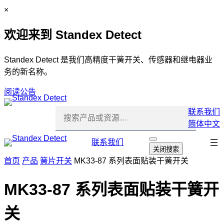
跳
C
×
至
l
欢迎来到 Standex Detect
内
o
容
s
e
Standex Detect 是我们高精度干簧开关、传感器和继电器业
务的新名称。
阅读公告
联系我们
简体中文
跳
联系我们
打
关闭搜索
开
过
首页
产品
簧片开关
MK33-87 系列表面贴装干簧开关
搜
导
索
航
MK33-87 系列表面贴装干簧开
关