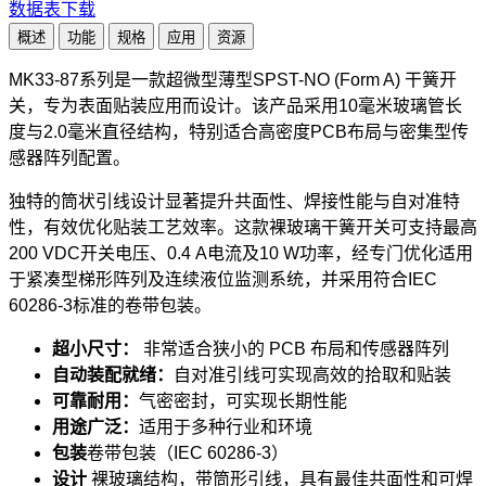
数据表下载
概述
功能
规格
应用
资源
MK33-87系列是一款超微型薄型SPST-NO (Form A) 干簧开
关，专为表面贴装应用而设计。该产品采用10毫米玻璃管长
度与2.0毫米直径结构，特别适合高密度PCB布局与密集型传
感器阵列配置。
独特的筒状引线设计显著提升共面性、焊接性能与自对准特
性，有效优化贴装工艺效率。这款裸玻璃干簧开关可支持最高
200 VDC开关电压、0.4 A电流及10 W功率，经专门优化适用
于紧凑型梯形阵列及连续液位监测系统，并采用符合IEC
60286-3标准的卷带包装。
超小尺寸：
非常适合狭小的 PCB 布局和传感器阵列
自动装配就绪：
自对准引线可实现高效的拾取和贴装
可靠耐用：
气密密封，可实现长期性能
用途广泛：
适用于多种行业和环境
包装
卷带包装（IEC 60286-3）
设计
裸玻璃结构，带筒形引线，具有最佳共面性和可焊