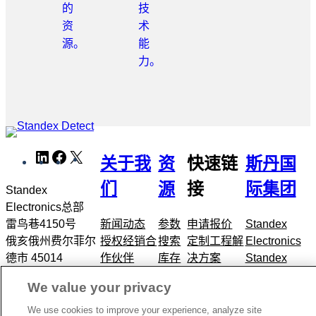
的
技
资
术
源。
能
力。
跳
LinkedIn
Facebook
X
WeChat
关于我
资
快速链
斯丹国
转
到
们
源
接
际集团
Standex
元
Electronics总部
导
雷鸟巷4150号
新闻动态
参数
申请报价
Standex
航
俄亥俄州费尔菲尔
授权经销合
搜索
定制工程解
Electronics
德市 45014
作伙伴
库存
决方案
Standex
+1.866.782.6339
全球位置
查询
产品中心
Detect
We value your privacy
联系我们
展会
应用市场
Standex
博客
Edge
We use cookies to improve your experience, analyze site