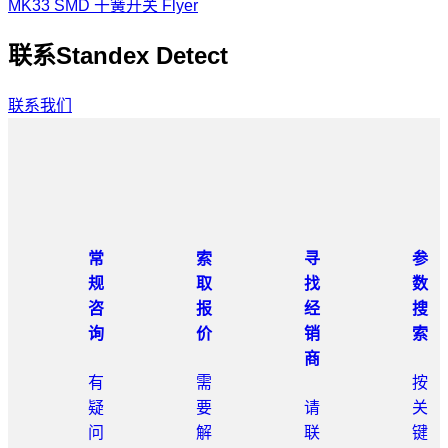
MK33 SMD 干簧开关 Flyer
联系Standex Detect
联系我们
常
索
寻
参
规
取
找
数
咨
报
经
搜
询
价
销
索
商
有
需
按
疑
要
请
关
问
解
联
键