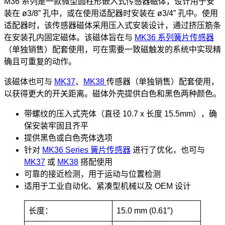
M36 系列是一款微型圆柱形嵌入式传感器磁体，设计用于安
装在 ø3/8” 孔中，或在使用适配器时安装在 ø3/4” 孔中。使用
适配器时，该传感器磁体采用压入式安装设计，通过挤压筋条
在安装孔内固定磁体。该磁体旨在与
MK36 系列簧片传感器
（单独销售）配套使用，可在需要一致磁触发的系统中实现精
确且可重复的动作。
该磁体也可与
MK37
、
MK38
传感器（单独销售）配套使用，
以获得更大的开关距离。磁体外壳提供白色和黑色两种颜色。
带螺纹的压入式壳体（直径 10.7 x 长度 15.5mm），确
保安装牢固且齐平
提供黑色或白色壳体选项
针对
MK36 Series 簧片传感器
进行了优化，也可与
MK37
或
MK38
搭配使用
可靠的接近检测，用于运动与位置检测
适用于工业自动化、紧凑型机械以及 OEM 设计
长度：
15.0 mm (0.61″)