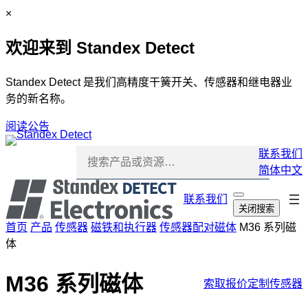
跳
C
×
至
l
欢迎来到 Standex Detect
内
o
容
s
e
Standex Detect 是我们高精度干簧开关、传感器和继电器业
务的新名称。
阅读公告
联系我们
简体中文
跳
联系我们
打
关闭搜索
开
过
首页
产品
传感器
磁铁和执行器
传感器配对磁体
M36 系列磁
搜
导
索
体
航
M36 系列磁体
索取报价
定制传感器