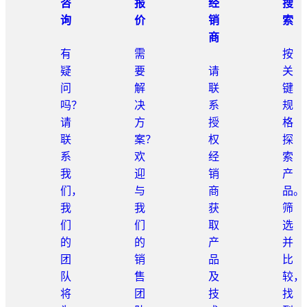
咨
报
经
搜
询
价
销
索
商
有
需
按
疑
要
请
关
问
解
联
键
吗？
决
系
规
请
方
授
格
联
案？
权
探
系
欢
经
索
我
迎
销
产
们，
与
商
品。
我
我
获
筛
们
们
取
选
的
的
产
并
团
销
品
比
队
售
及
较，
将
团
技
找