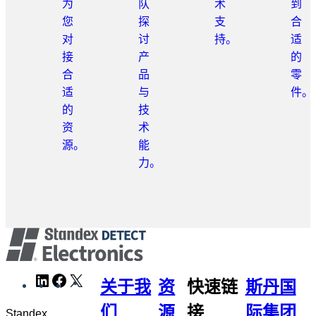
为
队
术
到
您
探
支
合
对
讨
持。
适
接
产
的
合
品
零
适
与
件。
的
技
资
术
源。
能
力。
跳
LinkedIn
Facebook
X
WeChat
关于我
资
快速链
斯丹国
转
到
们
源
接
际集团
Standex