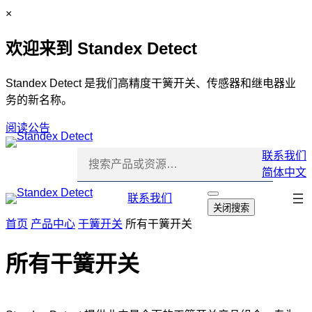
跳
C
×
至
l
欢迎来到 Standex Detect
内
o
容
s
e
Standex Detect 是我们高精度干簧开关、传感器和继电器业
务的新名称。
阅读公告
联系我们
简体中文
跳
联系我们
打
关闭搜索
开
过
首页
产品中心
干簧开关
所有干簧开关
搜
导
索
航
所有干簧开关