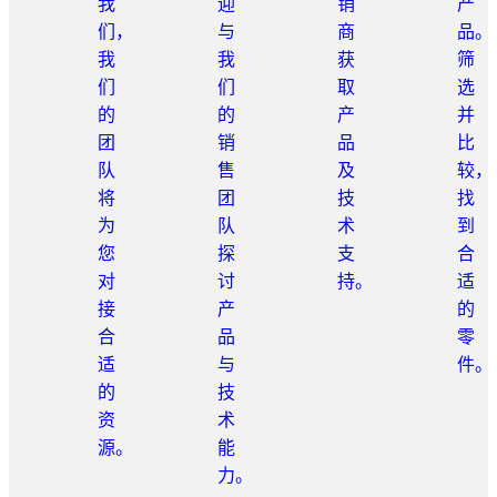
我
迎
销
产
们，
与
商
品。
我
我
获
筛
们
们
取
选
的
的
产
并
团
销
品
比
队
售
及
较，
将
团
技
找
为
队
术
到
您
探
支
合
对
讨
持。
适
接
产
的
合
品
零
适
与
件。
的
技
资
术
源。
能
力。