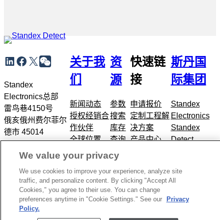
跳
LinkedIn
Facebook
X
WeChat
关于我
资
快速链
斯丹国
转
到
们
源
接
际集团
元
Standex
导
Electronics总部
新闻动态
参数
申请报价
Standex
航
雷鸟巷4150号
授权经销合
搜索
定制工程解
Electronics
俄亥俄州费尔菲尔
作伙伴
库存
决方案
Standex
德市 45014
全球位置
查询
产品中心
Detect
+1.866.782.6339
联系我们
展会
应用市场
Standex
We value your privacy
博客
Edge
We use cookies to improve your experience, analyze site
Standex
traffic, and personalize content. By clicking "Accept All
Grid
Cookies," you agree to their use. You can change
preferences anytime in "Cookie Settings." See our
Privacy
版权 2026
隐私政策
招聘信息
Policy.