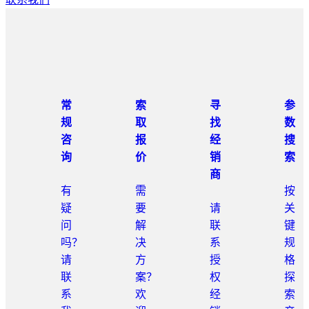
常
索
寻
参
规
取
找
数
咨
报
经
搜
询
价
销
索
商
有
需
按
疑
要
请
关
问
解
联
键
吗？
决
系
规
请
方
授
格
联
案？
权
探
系
欢
经
索